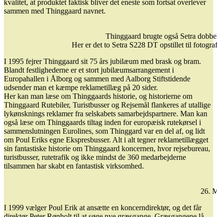
kvalitet, at produktet faktisk bliver det eneste som fortsat overlever
sammen med Thinggaard navnet.
Thinggaard brugte også Setra dobbe
Her er det to Setra S228 DT opstillet til fotogr
I 1995 fejrer Thinggaard sit 75 års jubilæum med brask og bram.
Blandt festlighederne er et stort jubilæumsarrangement i
Europahallen i Ålborg og sammen med Aalborg Stiftstidende
udsender man et kæmpe reklametillæg på 20 sider.
Her kan man læse om Thinggaards historie, og historierne om
Thinggaard Rutebiler, Turistbusser og Rejsemål flankeres af utallige
lykønsknings reklamer fra selskabets samarbejdspartnere. Man kan
også læse om Thinggaards tiltag inden for europæisk rutekørsel i
sammenslutningen Eurolines, som Thinggard var en del af, og lidt
om Poul Eriks egne Ekspresbusser. Alt i alt tegner reklametillægget
sin fantastiske historie om Thinggaard koncernen, hvor rejsebureau,
turistbusser, rutetrafik og ikke mindst de 360 medarbejderne
tilsammen har skabt en fantastisk virksomhed.
26. M
I 1999 vælger Poul Erik at ansætte en koncerndirektør, og det får
direktør Peter Rønholt til at søge nye græsgange. Græsgangene lå