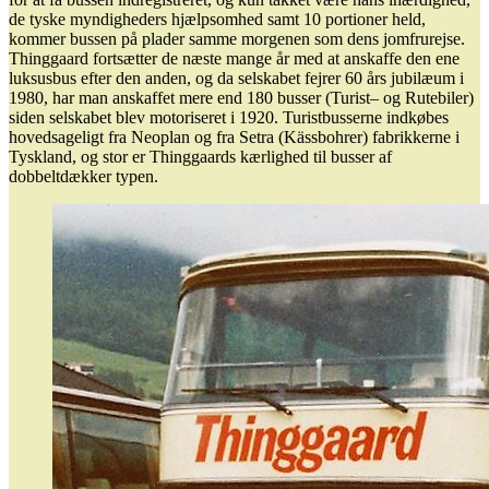
de tyske myndigheders hjælpsomhed samt 10 portioner held,
kommer bussen på plader samme morgenen som dens jomfrurejse.
Thinggaard fortsætter de næste mange år med at anskaffe den ene
luksusbus efter den anden, og da selskabet fejrer 60 års jubilæum i
1980, har man anskaffet mere end 180 busser (Turist– og Rutebiler)
siden selskabet blev motoriseret i 1920. Turistbusserne indkøbes
hovedsageligt fra Neoplan og fra Setra (Kässbohrer) fabrikkerne i
Tyskland, og stor er Thinggaards kærlighed til busser af
dobbeltdækker typen.