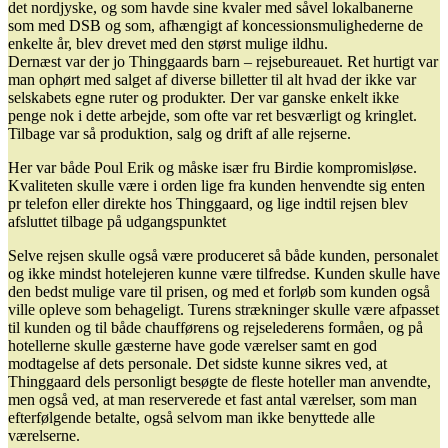
det nordjyske, og som havde sine kvaler med såvel lokalbanerne
som med DSB og som, afhængigt af koncessionsmulighederne de
enkelte år, blev drevet med den størst mulige ildhu.
Dernæst var der jo Thinggaards barn – rejsebureauet. Ret hurtigt var
man ophørt med salget af diverse billetter til alt hvad der ikke var
selskabets egne ruter og produkter. Der var ganske enkelt ikke
penge nok i dette arbejde, som ofte var ret besværligt og kringlet.
Tilbage var så produktion, salg og drift af alle rejserne.
Her var både Poul Erik og måske især fru Birdie kompromisløse.
Kvaliteten skulle være i orden lige fra kunden henvendte sig enten
pr telefon eller direkte hos Thinggaard, og lige indtil rejsen blev
afsluttet tilbage på udgangspunktet
Selve rejsen skulle også være produceret så både kunden, personalet
og ikke mindst hotelejeren kunne være tilfredse. Kunden skulle have
den bedst mulige vare til prisen, og med et forløb som kunden også
ville opleve som behageligt. Turens strækninger skulle være afpasset
til kunden og til både chaufførens og rejselederens formåen, og på
hotellerne skulle gæsterne have gode værelser samt en god
modtagelse af dets personale. Det sidste kunne sikres ved, at
Thinggaard dels personligt besøgte de fleste hoteller man anvendte,
men også ved, at man reserverede et fast antal værelser, som man
efterfølgende betalte, også selvom man ikke benyttede alle
værelserne.