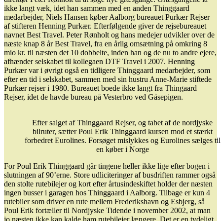
ikke langt væk, idet han sammen med en anden Thinggaard
medarbejder, Niels Hansen køber Aalborg bureauet Purkær Rejser
af stifteren Henning Purkær. Efterfølgende giver de rejsebureauet
navnet Best Travel. Peter Rønholt og hans medejer udvikler over de
næste knap 8 år Best Travel, fra en årlig omsætning på omkring 8
mio kr. til næsten det 10 dobbelte, inden han og de nu to andre ejere,
afhænder selskabet til kollegaen DTF Travel i 2007. Henning
Purkær var i øvrigt også en tidligere Thinggaard medarbejder, som
efter en tid i selskabet, sammen med sin hustru Anne-Marie stiftede
Purkær rejser i 1980. Bureauet boede ikke langt fra Thingaard
Rejser, idet de havde bureau på Vesterbro ved Gåsepigen.
Efter salget af Thinggaard Rejser, og tabet af de nordjyske
bilruter, sætter Poul Erik Thinggaard kursen mod et stærkt
forbedret Eurolines. Forsøget mislykkes og Eurolines sælges til
en køber i Norge
For Poul Erik Thinggaard går tingene heller ikke lige efter bogen i
slutningen af 90’erne. Store udliciteringer af busdriften rammer også
den stolte rutebilejer og kort efter årtusindeskiftet holder der næsten
ingen busser i garagen hos Thinggaard i Aalborg. Tilbage er kun 4
rutebiler som driver en rute mellem Frederikshavn og Esbjerg, så
Poul Erik fortæller til Nordjyske Tidende i november 2002, at man
jo næsten ikke kan kalde ham rutebilejer længere. Det er en tydeligt