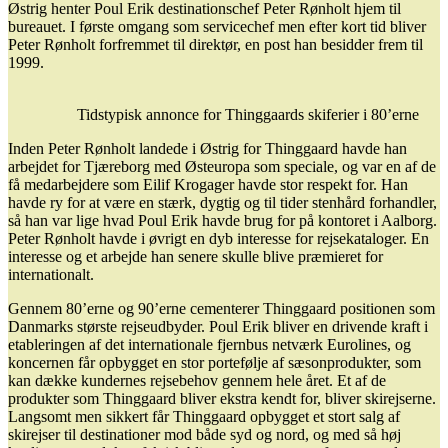
Østrig henter Poul Erik destinationschef Peter Rønholt hjem til
bureauet. I første omgang som servicechef men efter kort tid bliver
Peter Rønholt forfremmet til direktør, en post han besidder frem til
1999.
Tidstypisk annonce for Thinggaards skiferier i 80’erne
Inden Peter Rønholt landede i Østrig for Thinggaard havde han
arbejdet for Tjæreborg med Østeuropa som speciale, og var en af de
få medarbejdere som Eilif Krogager havde stor respekt for. Han
havde ry for at være en stærk, dygtig og til tider stenhård forhandler,
så han var lige hvad Poul Erik havde brug for på kontoret i Aalborg.
Peter Rønholt havde i øvrigt en dyb interesse for rejsekataloger. En
interesse og et arbejde han senere skulle blive præmieret for
internationalt.
Gennem 80’erne og 90’erne cementerer Thinggaard positionen som
Danmarks største rejseudbyder. Poul Erik bliver en drivende kraft i
etableringen af det internationale fjernbus netværk Eurolines, og
koncernen får opbygget en stor portefølje af sæsonprodukter, som
kan dække kundernes rejsebehov gennem hele året. Et af de
produkter som Thinggaard bliver ekstra kendt for, bliver skirejserne.
Langsomt men sikkert får Thinggaard opbygget et stort salg af
skirejser til destinationer mod både syd og nord, og med så høj