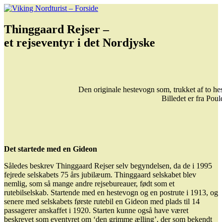
Videre
Viking Nordturist – Forside
HISTORIEN OM ET BUSREJSEBUREAU OG DETS
til
SAMTIDIGE 1936 – 1995
indhold
Thinggaard Rejser –
et rejseventyr i det Nordjyske
Den originale hestevogn som, trukket af to h
Billedet er fra Po
Det startede med en Gideon
Således beskrev Thinggaard Rejser selv begyndelsen, da de i 1995
fejrede selskabets 75 års jubilæum. Thinggaard selskabet blev
nemlig, som så mange andre rejsebureauer, født som et
rutebilselskab. Startende med en hestevogn og en postrute i 1913, og
senere med selskabets første rutebil en Gideon med plads til 14
passagerer anskaffet i 1920. Starten kunne også have været
beskrevet som eventyret om ‘den grimme ælling’, der som bekendt