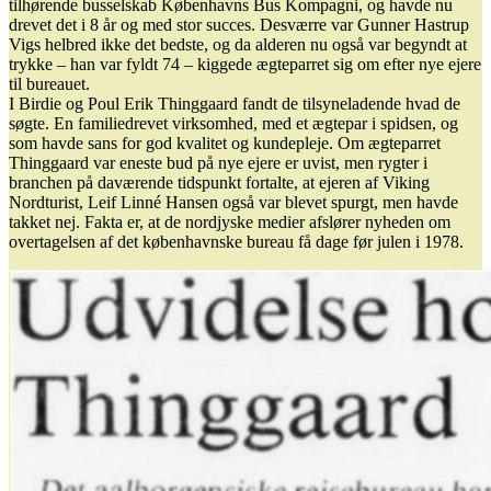
tilhørende busselskab Københavns Bus Kompagni, og havde nu
drevet det i 8 år og med stor succes. Desværre var Gunner Hastrup
Vigs helbred ikke det bedste, og da alderen nu også var begyndt at
trykke – han var fyldt 74 – kiggede ægteparret sig om efter nye ejere
til bureauet.
I Birdie og Poul Erik Thinggaard fandt de tilsyneladende hvad de
søgte. En familiedrevet virksomhed, med et ægtepar i spidsen, og
som havde sans for god kvalitet og kundepleje. Om ægteparret
Thinggaard var eneste bud på nye ejere er uvist, men rygter i
branchen på daværende tidspunkt fortalte, at ejeren af Viking
Nordturist, Leif Linné Hansen også var blevet spurgt, men havde
takket nej. Fakta er, at de nordjyske medier afslører nyheden om
overtagelsen af det københavnske bureau få dage før julen i 1978.