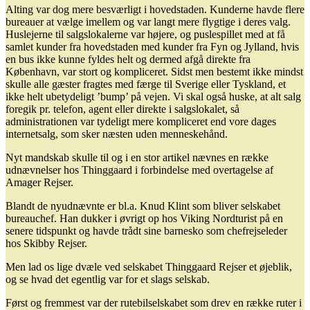
Alting var dog mere besværligt i hovedstaden. Kunderne havde flere
bureauer at vælge imellem og var langt mere flygtige i deres valg.
Huslejerne til salgslokalerne var højere, og puslespillet med at få
samlet kunder fra hovedstaden med kunder fra Fyn og Jylland, hvis
en bus ikke kunne fyldes helt og dermed afgå direkte fra
København, var stort og kompliceret. Sidst men bestemt ikke mindst
skulle alle gæster fragtes med færge til Sverige eller Tyskland, et
ikke helt ubetydeligt ’bump’ på vejen. Vi skal også huske, at alt salg
foregik pr. telefon, agent eller direkte i salgslokalet, så
administrationen var tydeligt mere kompliceret end vore dages
internetsalg, som sker næsten uden menneskehånd.
Nyt mandskab skulle til og i en stor artikel nævnes en række
udnævnelser hos Thinggaard i forbindelse med overtagelse af
Amager Rejser.
Blandt de nyudnævnte er bl.a. Knud Klint som bliver selskabet
bureauchef. Han dukker i øvrigt op hos Viking Nordturist på en
senere tidspunkt og havde trådt sine barnesko som chefrejseleder
hos Skibby Rejser.
Men lad os lige dvæle ved selskabet Thinggaard Rejser et øjeblik,
og se hvad det egentlig var for et slags selskab.
Først og fremmest var der rutebilselskabet som drev en række ruter i