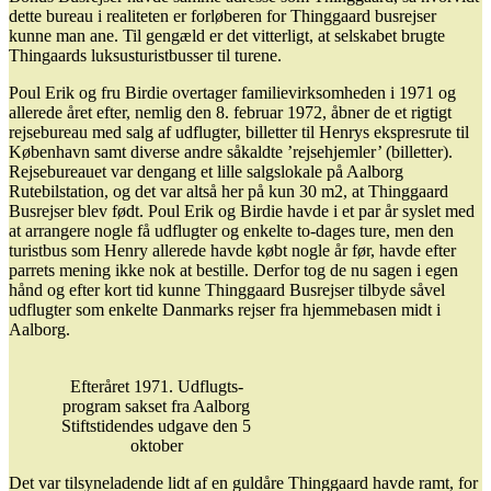
dette bureau i realiteten er forløberen for Thinggaard busrejser
kunne man ane. Til gengæld er det vitterligt, at selskabet brugte
Thingaards luksusturistbusser til turene.
Poul Erik og fru Birdie overtager familievirksomheden i 1971 og
allerede året efter, nemlig den 8. februar 1972, åbner de et rigtigt
rejsebureau med salg af udflugter, billetter til Henrys ekspresrute til
København samt diverse andre såkaldte ’rejsehjemler’ (billetter).
Rejsebureauet var dengang et lille salgslokale på Aalborg
Rutebilstation, og det var altså her på kun 30 m2, at Thinggaard
Busrejser blev født. Poul Erik og Birdie havde i et par år syslet med
at arrangere nogle få udflugter og enkelte to-dages ture, men den
turistbus som Henry allerede havde købt nogle år før, havde efter
parrets mening ikke nok at bestille. Derfor tog de nu sagen i egen
hånd og efter kort tid kunne Thinggaard Busrejser tilbyde såvel
udflugter som enkelte Danmarks rejser fra hjemmebasen midt i
Aalborg.
Efteråret 1971. Udflugts-
program sakset fra Aalborg
Stiftstidendes udgave den 5
oktober
Det var tilsyneladende lidt af en guldåre Thinggaard havde ramt, for