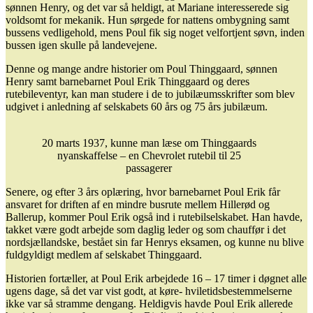
sønnen Henry, og det var så heldigt, at Mariane interesserede sig
voldsomt for mekanik. Hun sørgede for nattens ombygning samt
bussens vedligehold, mens Poul fik sig noget velfortjent søvn, inden
bussen igen skulle på landevejene.
Denne og mange andre historier om Poul Thinggaard, sønnen
Henry samt barnebarnet Poul Erik Thinggaard og deres
rutebileventyr, kan man studere i de to jubilæumsskrifter som blev
udgivet i anledning af selskabets 60 års og 75 års jubilæum.
20 marts 1937, kunne man læse om Thinggaards
nyanskaffelse – en Chevrolet rutebil til 25
passagerer
Senere, og efter 3 års oplæring, hvor barnebarnet Poul Erik får
ansvaret for driften af en mindre busrute mellem Hillerød og
Ballerup, kommer Poul Erik også ind i rutebilselskabet. Han havde,
takket være godt arbejde som daglig leder og som chauffør i det
nordsjællandske, bestået sin far Henrys eksamen, og kunne nu blive
fuldgyldigt medlem af selskabet Thinggaard.
Historien fortæller, at Poul Erik arbejdede 16 – 17 timer i døgnet alle
ugens dage, så det var vist godt, at køre- hviletidsbestemmelserne
ikke var så stramme dengang. Heldigvis havde Poul Erik allerede