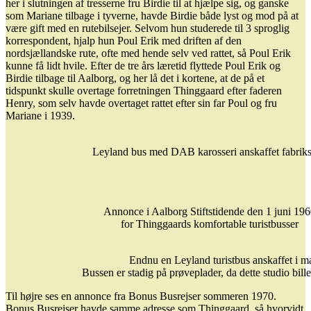
her i slutningen af tresserne fru Birdie til at hjælpe sig, og ganske
som Mariane tilbage i tyverne, havde Birdie både lyst og mod på at
være gift med en rutebilsejer. Selvom hun studerede til 3 sproglig
korrespondent, hjalp hun Poul Erik med driften af den
nordsjællandske rute, ofte med hende selv ved rattet, så Poul Erik
kunne få lidt hvile. Efter de tre års læretid flyttede Poul Erik og
Birdie tilbage til Aalborg, og her lå det i kortene, at de på et
tidspunkt skulle overtage forretningen Thinggaard efter faderen
Henry, som selv havde overtaget rattet efter sin far Poul og fru
Mariane i 1939.
Leyland bus med DAB karosseri anskaffet fabriksny
Annonce i Aalborg Stiftstidende den 1 juni 196
for Thinggaards komfortable turistbusser
Endnu en Leyland turistbus anskaffet i mar
Bussen er stadig på prøveplader, da dette studio bill
Til højre ses en annonce fra Bonus Busrejser sommeren 1970.
Bonus Busrejser havde samme adresse som Thinggaard, så hvorvidt