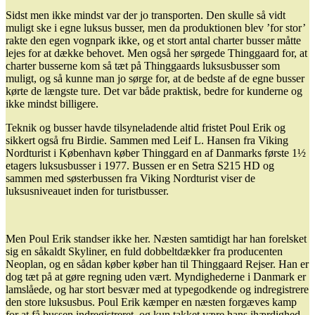
Sidst men ikke mindst var der jo transporten. Den skulle så vidt
muligt ske i egne luksus busser, men da produktionen blev ’for stor’
rakte den egen vognpark ikke, og et stort antal charter busser måtte
lejes for at dække behovet. Men også her sørgede Thinggaard for, at
charter busserne kom så tæt på Thinggaards luksusbusser som
muligt, og så kunne man jo sørge for, at de bedste af de egne busser
kørte de længste ture. Det var både praktisk, bedre for kunderne og
ikke mindst billigere.
Teknik og busser havde tilsyneladende altid fristet Poul Erik og
sikkert også fru Birdie. Sammen med Leif L. Hansen fra Viking
Nordturist i København køber Thinggard en af Danmarks første 1½
etagers luksusbusser i 1977. Bussen er en Setra S215 HD og
sammen med søsterbussen fra Viking Nordturist viser de
luksusniveauet inden for turistbusser.
Men Poul Erik standser ikke her. Næsten samtidigt har han forelsket
sig en såkaldt Skyliner, en fuld dobbeltdækker fra producenten
Neoplan, og en sådan køber køber han til Thinggaard Rejser. Han er
dog tæt på at gøre regning uden vært. Myndighederne i Danmark er
lamslåede, og har stort besvær med at typegodkende og indregistrere
den store luksusbus. Poul Erik kæmper en næsten forgæves kamp
for at få bussen indregistreret, og kun takket være hans ihærdighed,