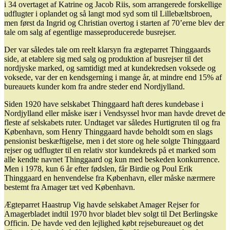
i 34 overtaget af Katrine og Jacob Riis, som arrangerede forskellige
udflugter i oplandet og så langt mod syd som til Lillebæltsbroen,
men først da Ingrid og Christian overtog i starten af 70’erne blev der
tale om salg af egentlige masseproducerede busrejser.
Der var således tale om reelt klarsyn fra ægteparret Thinggaards
side, at etablere sig med salg og produktion af busrejser til det
nordjyske marked, og samtidigt med at kundekredsen voksede og
voksede, var der en kendsgerning i mange år, at mindre end 15% af
bureauets kunder kom fra andre steder end Nordjylland.
Siden 1920 have selskabet Thinggaard haft deres kundebase i
Nordjylland eller måske især i Vendsyssel hvor man havde drevet de
fleste af selskabets ruter. Undtaget var således Hurtigruten til og fra
København, som Henry Thinggaard havde beholdt som en slags
pensionist beskæftigelse, men i det store og hele solgte Thinggaard
rejser og udflugter til en relativ stor kundekreds på et marked som
alle kendte navnet Thinggaard og kun med beskeden konkurrence.
Men i 1978, kun 6 år efter fødslen, får Birdie og Poul Erik
Thinggaard en henvendelse fra København, eller måske nærmere
bestemt fra Amager tæt ved København.
Ægteparret Haastrup Vig havde selskabet Amager Rejser for
Amagerbladet indtil 1970 hvor bladet blev solgt til Det Berlingske
Officin. De havde ved den lejlighed købt rejsebureauet og det