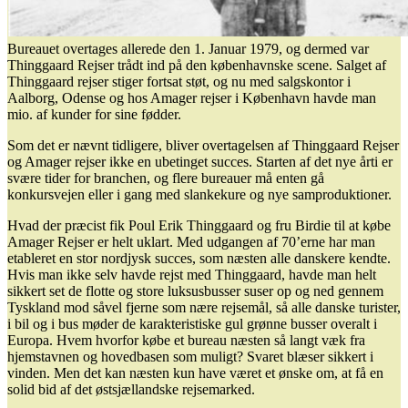
Bureauet overtages allerede den 1. Januar 1979, og dermed var
Thinggaard Rejser trådt ind på den københavnske scene. Salget af
Thinggaard rejser stiger fortsat støt, og nu med salgskontor i
Aalborg, Odense og hos Amager rejser i København havde man
mio. af kunder for sine fødder.
Som det er nævnt tidligere, bliver overtagelsen af Thinggaard Rejser
og Amager rejser ikke en ubetinget succes. Starten af det nye årti er
svære tider for branchen, og flere bureauer må enten gå
konkursvejen eller i gang med slankekure og nye samproduktioner.
Hvad der præcist fik Poul Erik Thinggaard og fru Birdie til at købe
Amager Rejser er helt uklart. Med udgangen af 70’erne har man
etableret en stor nordjysk succes, som næsten alle danskere kendte.
Hvis man ikke selv havde rejst med Thinggaard, havde man helt
sikkert set de flotte og store luksusbusser suser op og ned gennem
Tyskland mod såvel fjerne som nære rejsemål, så alle danske turister,
i bil og i bus møder de karakteristiske gul grønne busser overalt i
Europa. Hvem hvorfor købe et bureau næsten så langt væk fra
hjemstavnen og hovedbasen som muligt? Svaret blæser sikkert i
vinden. Men det kan næsten kun have været et ønske om, at få en
solid bid af det østsjællandske rejsemarked.