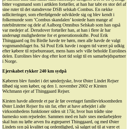
bitter vognmand som i artiklen fortæller, at han har tabt en stor del af
sine ruter til det statsdrevne DSB selskab Combus. En række
udliciteringer, som efterfølgende udviklede sig og blev kendt i
folkemunde som ’Combus skandalen’ kostede ham mange af
rutebilruterne og dele af Aalborg Omnibus Selskab som han også
var medejer af. Derudover fortæller han, at han i flere år har
undersøgt mulighederne for et generationsskifte. Poul Erik
Thinggaard og fru Birdie havde tre børn, men alle havde de valgt
vognmandsfaget fra. Så Poul Erik havde i nogen tid været på udkig
efter købere til rejsebureauet, mens hans selv ville beholde Eurolines
delen. Eurolines blev dog efter kort tid solgt til en samarbejdspartner
i Norge.
Ejerskabet rykker 240 km sydpå
Køberen blev fundet i det sønderjyske, hvor Øster Lindet Rejser
tilbød sig som køber, og den 1. november 2002 er Kirsten
Wichmann ejer af Thinggaard Rejser.
Kirsten havde allerede et par år før overtaget familievirksomheden
Øster Lindet Rejser fra sin far, efter at have arbejdet i alle
virksomhedens funktioner siden sit 17år, hvor hun trådte sine
barnesko som rejseleder. Sammen med en halv snes medarbejdere
skal hun nu løfte arven fra ægteparret Thinggaard, og med Øster
Lindets syn på kvalitet og ordentlighed, så salget ud til at være et