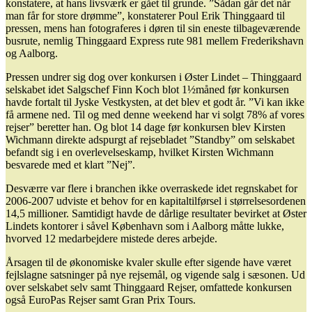
konstatere, at hans livsværk er gået til grunde. ”Sådan går det når
man får for store drømme”, konstaterer Poul Erik Thinggaard til
pressen, mens han fotograferes i døren til sin eneste tilbageværende
busrute, nemlig Thinggaard Express rute 981 mellem Frederikshavn
og Aalborg.
Pressen undrer sig dog over konkursen i Øster Lindet – Thinggaard
selskabet idet Salgschef Finn Koch blot 1½måned før konkursen
havde fortalt til Jyske Vestkysten, at det blev et godt år. ”Vi kan ikke
få armene ned. Til og med denne weekend har vi solgt 78% af vores
rejser” beretter han. Og blot 14 dage før konkursen blev Kirsten
Wichmann direkte adspurgt af rejsebladet ”Standby” om selskabet
befandt sig i en overlevelseskamp, hvilket Kirsten Wichmann
besvarede med et klart ”Nej”.
Desværre var flere i branchen ikke overraskede idet regnskabet for
2006-2007 udviste et behov for en kapitaltilførsel i størrelsesordenen
14,5 millioner. Samtidigt havde de dårlige resultater bevirket at Øster
Lindets kontorer i såvel København som i Aalborg måtte lukke,
hvorved 12 medarbejdere mistede deres arbejde.
Årsagen til de økonomiske kvaler skulle efter sigende have været
fejlslagne satsninger på nye rejsemål, og vigende salg i sæsonen. Ud
over selskabet selv samt Thinggaard Rejser, omfattede konkursen
også EuroPas Rejser samt Gran Prix Tours.