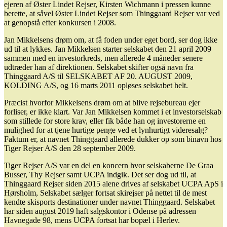
ejeren af Øster Lindet Rejser, Kirsten Wichmann i pressen kunne
berette, at såvel Øster Lindet Rejser som Thinggaard Rejser var ved
at genopstå efter konkursen i 2008.
Jan Mikkelsens drøm om, at få foden under eget bord, ser dog ikke
ud til at lykkes. Jan Mikkelsen starter selskabet den 21 april 2009
sammen med en investorkreds, men allerede 4 måneder senere
udtræder han af direktionen. Selskabet skifter også navn fra
Thinggaard A/S til SELSKABET AF 20. AUGUST 2009,
KOLDING A/S, og 16 marts 2011 opløses selskabet helt.
Præcist hvorfor Mikkelsens drøm om at blive rejsebureau ejer
forliser, er ikke klart. Var Jan Mikkelsen kommet i et investorselskab
som stillede for store krav, eller fik både han og investorerne en
mulighed for at tjene hurtige penge ved et lynhurtigt videresalg?
Faktum er, at navnet Thinggaard allerede dukker op som binavn hos
Tiger Rejser A/S den 28 september 2009.
Tiger Rejser A/S var en del en koncern hvor selskaberne De Graa
Busser, Thy Rejser samt UCPA indgik. Det ser dog ud til, at
Thinggaard Rejser siden 2015 alene drives af selskabet UCPA ApS i
Hørsholm, Selskabet sælger fortsat skirejser på nettet til de mest
kendte skisports destinationer under navnet Thinggaard. Selskabet
har siden august 2019 haft salgskontor i Odense på adressen
Havnegade 98, mens UCPA fortsat har bopæl i Herlev.