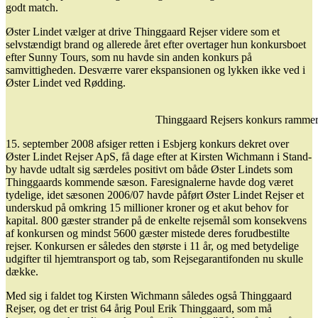
godt match.
Øster Lindet vælger at drive Thinggaard Rejser videre som et
selvstændigt brand og allerede året efter overtager hun konkursboet
efter Sunny Tours, som nu havde sin anden konkurs på
samvittigheden. Desværre varer ekspansionen og lykken ikke ved i
Øster Lindet ved Rødding.
Thinggaard Rejsers konkurs rammer
15. september 2008 afsiger retten i Esbjerg konkurs dekret over
Øster Lindet Rejser ApS, få dage efter at Kirsten Wichmann i Stand-
by havde udtalt sig særdeles positivt om både Øster Lindets som
Thinggaards kommende sæson. Faresignalerne havde dog været
tydelige, idet sæsonen 2006/07 havde påført Øster Lindet Rejser et
underskud på omkring 15 millioner kroner og et akut behov for
kapital. 800 gæster strander på de enkelte rejsemål som konsekvens
af konkursen og mindst 5600 gæster mistede deres forudbestilte
rejser. Konkursen er således den største i 11 år, og med betydelige
udgifter til hjemtransport og tab, som Rejsegarantifonden nu skulle
dække.
Med sig i faldet tog Kirsten Wichmann således også Thinggaard
Rejser, og det er trist 64 årig Poul Erik Thinggaard, som må