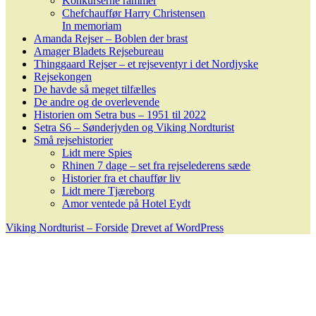
Konkurserne rammer
Chefchauffør Harry Christensen
In memoriam
Amanda Rejser – Boblen der brast
Amager Bladets Rejsebureau
Thinggaard Rejser – et rejseventyr i det Nordjyske
Rejsekongen
De havde så meget tilfælles
De andre og de overlevende
Historien om Setra bus – 1951 til 2022
Setra S6 – Sønderjyden og Viking Nordturist
Små rejsehistorier
Lidt mere Spies
Rhinen 7 dage – set fra rejselederens sæde
Historier fra et chauffør liv
Lidt mere Tjæreborg
Amor ventede på Hotel Eydt
Viking Nordturist – Forside
Drevet af WordPress