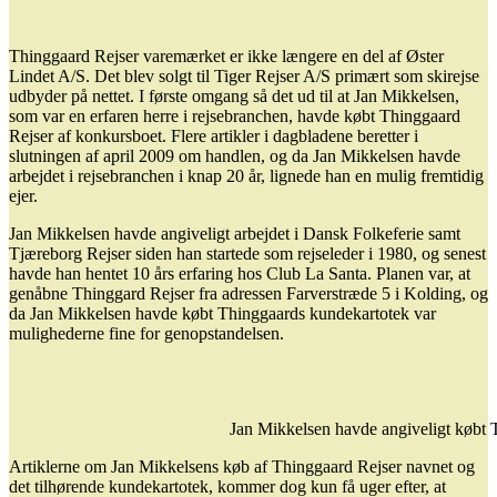
Thinggaard Rejser varemærket er ikke længere en del af Øster
Lindet A/S. Det blev solgt til Tiger Rejser A/S primært som skirejse
udbyder på nettet. I første omgang så det ud til at Jan Mikkelsen,
som var en erfaren herre i rejsebranchen, havde købt Thinggaard
Rejser af konkursboet. Flere artikler i dagbladene beretter i
slutningen af april 2009 om handlen, og da Jan Mikkelsen havde
arbejdet i rejsebranchen i knap 20 år, lignede han en mulig fremtidig
ejer.
Jan Mikkelsen havde angiveligt arbejdet i Dansk Folkeferie samt
Tjæreborg Rejser siden han startede som rejseleder i 1980, og senest
havde han hentet 10 års erfaring hos Club La Santa. Planen var, at
genåbne Thinggard Rejser fra adressen Farverstræde 5 i Kolding, og
da Jan Mikkelsen havde købt Thinggaards kundekartotek var
mulighederne fine for genopstandelsen.
Jan Mikkelsen havde angiveligt købt T
Artiklerne om Jan Mikkelsens køb af Thinggaard Rejser navnet og
det tilhørende kundekartotek, kommer dog kun få uger efter, at