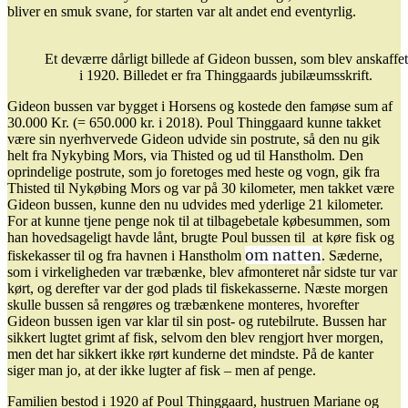
bliver en smuk svane, for starten var alt andet end eventyrlig.
Et deværre dårligt billede af Gideon bussen, som blev anskaffet
i 1920. Billedet er fra Thinggaards jubilæumsskrift.
Gideon bussen var bygget i Horsens og kostede den famøse sum af
30.000 Kr. (= 650.000 kr. i 2018). Poul Thinggaard kunne takket
være sin nyerhvervede Gideon udvide sin postrute, så den nu gik
helt fra Nykybing Mors, via Thisted og ud til Hanstholm. Den
oprindelige postrute, som jo foretoges med heste og vogn, gik fra
Thisted til Nykøbing Mors og var på 30 kilometer, men takket være
Gideon bussen, kunne den nu udvides med yderlige 21 kilometer.
For at kunne tjene penge nok til at tilbagebetale købesummen, som
han hovedsageligt havde lånt, brugte Poul bussen til at køre fisk og
om natten
fiskekasser til og fra havnen i Hanstholm
. Sæderne,
som i virkeligheden var træbænke, blev afmonteret når sidste tur var
kørt, og derefter var der god plads til fiskekasserne. Næste morgen
skulle bussen så rengøres og træbænkene monteres, hvorefter
Gideon bussen igen var klar til sin post- og rutebilrute. Bussen har
sikkert lugtet grimt af fisk, selvom den blev rengjort hver morgen,
men det har sikkert ikke rørt kunderne det mindste. På de kanter
siger man jo, at der ikke lugter af fisk – men af penge.
Familien bestod i 1920 af Poul Thinggaard, hustruen Mariane og