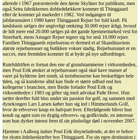
allerede i 1967 præsenterede den første Skyliner for publikum, men
også Setra fabrikkernes dobbeltdækkere kommer til Thinggaard
efter de kommer på markedet i 1982. Ved indgangen til
jubilæumsåret i 1980 kører Thinggaard Rejser for fuld kraft. På
landsbasis sælges der angiveligt omkring 30.000 rejser årligt, hvoraf
de lidt mere end 20.000 sælges på det gamle hjemmemarked vest for
Storebælt, mens Amager Rejser tegner sig for små 10.000 rejser.
Familien Thinggaards rejsebureau er dermed et af Skandinaviens
største rejsebureauer og butikken vokser stadig. Rejsebureauet er en
succes, men fremtiden kommer til at byde på nye udfordringer.
Rutebildriften er fortsat den ene af grundstammerne i virksomheden,
men Poul Erik ønsker at rejsebureauet også skal have masser af
varer på hylderne året rundt, så turistbusserne kan beskæftiges hele
tiden, og så kunderne altid kan finde et større udbud end hos
kollegerne i branchen, men Birdie forlader Poul Erik og
virksomheden i 1983 og gifter sig med advokat Palle Hove. Hun
sætter derefter fuld blus under sin passion for golf, og sammen med
dynekongen Lars Larsen køber hun sig ind i Himmerlands Golf,
hvor de erhverver knap en halvpart hver. Efterfølgende bliver hun
kendt og agtet som en dygtig erhvervs- og golfkvinde, en interesse
som hun dyrker intenst frem til sin pludselige død i november 2007.
Hjemme i Aalborg indser Poul Erik tilsyneladende, at der er behov
for ekstra ledelseskræfter hos Thinggaard. Fra sin egen destination i