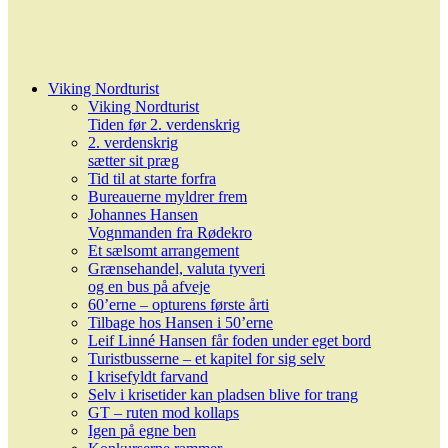
Viking Nordturist
Viking Nordturist
Tiden før 2. verdenskrig
2. verdenskrig
sætter sit præg
Tid til at starte forfra
Bureauerne myldrer frem
Johannes Hansen
Vognmanden fra Rødekro
Et sælsomt arrangement
Grænsehandel, valuta tyveri
og en bus på afveje
60’erne – opturens første årti
Tilbage hos Hansen i 50’erne
Leif Linné Hansen får foden under eget bord
Turistbusserne – et kapitel for sig selv
I krisefyldt farvand
Selv i krisetider kan pladsen blive for trang
GT – ruten mod kollaps
Igen på egne ben