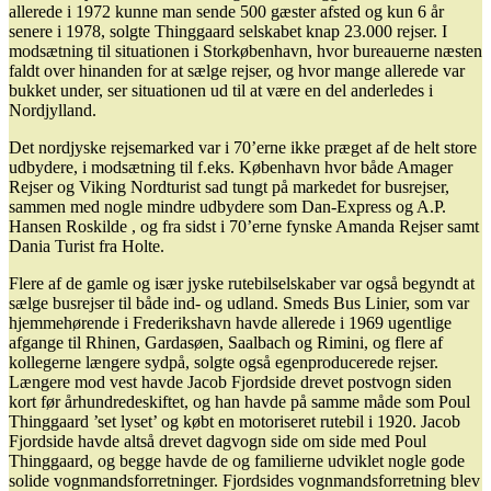
allerede i 1972 kunne man sende 500 gæster afsted og kun 6 år
senere i 1978, solgte Thinggaard selskabet knap 23.000 rejser. I
modsætning til situationen i Storkøbenhavn, hvor bureauerne næsten
faldt over hinanden for at sælge rejser, og hvor mange allerede var
bukket under, ser situationen ud til at være en del anderledes i
Nordjylland.
Det nordjyske rejsemarked var i 70’erne ikke præget af de helt store
udbydere, i modsætning til f.eks. København hvor både Amager
Rejser og Viking Nordturist sad tungt på markedet for busrejser,
sammen med nogle mindre udbydere som Dan-Express og A.P.
Hansen Roskilde , og fra sidst i 70’erne fynske Amanda Rejser samt
Dania Turist fra Holte.
Flere af de gamle og især jyske rutebilselskaber var også begyndt at
sælge busrejser til både ind- og udland. Smeds Bus Linier, som var
hjemmehørende i Frederikshavn havde allerede i 1969 ugentlige
afgange til Rhinen, Gardasøen, Saalbach og Rimini, og flere af
kollegerne længere sydpå, solgte også egenproducerede rejser.
Længere mod vest havde Jacob Fjordside drevet postvogn siden
kort før århundredeskiftet, og han havde på samme måde som Poul
Thinggaard ’set lyset’ og købt en motoriseret rutebil i 1920. Jacob
Fjordside havde altså drevet dagvogn side om side med Poul
Thinggaard, og begge havde de og familierne udviklet nogle gode
solide vognmandsforretninger. Fjordsides vognmandsforretning blev