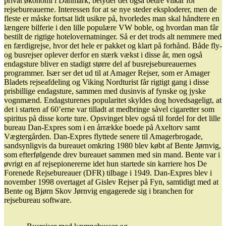
privat økonomi i Danmark, betyder det også bedre vilkår for
rejsebureauerne. Interessen for at se nye steder eksploderer, men de
fleste er måske fortsat lidt usikre på, hvorledes man skal håndtere en
længere bilferie i den lille populære VW boble, og hvordan man får
bestilt de rigtige hotelovernatninger. Så er det trods alt nemmere med
en færdigrejse, hvor det hele er pakket og klart på forhånd. Både fly-
og busrejser oplever derfor en stærk vækst i disse år, men også
endagsture bliver en stadigt større del af busrejsebureauernes
programmer. Især ser det ud til at Amager Rejser, som er Amager
Bladets rejseafdeling og Viking Nordturist får rigtigt gang i disse
prisbillige endagsture, sammen med dusinvis af fynske og jyske
vognmænd. Endagsturenes popularitet skyldes dog hovedsageligt, at
det i starten af 60’erne var tilladt at medbringe såvel cigaretter som
spiritus på disse korte ture. Opsvinget blev også til fordel for det lille
bureau Dan-Expres som i en årrække boede på Axeltorv samt
Vægtergården. Dan-Expres flyttede senere til Amagerbrogade,
sandsynligvis da bureauet omkring 1980 blev købt af Bente Jørnvig,
som efterfølgende drev bureauet sammen med sin mand. Bente var i
øvrigt en af rejsepionererne idet hun startede sin karriere hos De
Forenede Rejsebureauer (DFR) tilbage i 1949. Dan-Expres blev i
november 1998 overtaget af Gislev Rejser på Fyn, samtidigt med at
Bente og Bjørn Skov Jørnvig engagerede sig i branchen for
rejsebureau software.