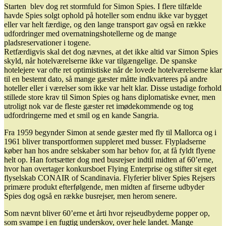
Starten blev dog ret stormfuld for Simon Spies. I flere tilfælde
havde Spies solgt ophold på hoteller som endnu ikke var bygget
eller var helt færdige, og den lange transport gav også en række
udfordringer med overnatningshotellerne og de mange
pladsreservationer i togene.
Retfærdigvis skal det dog nævnes, at det ikke altid var Simon Spies
skyld, når hotelværelserne ikke var tilgængelige. De spanske
hotelejere var ofte ret optimistiske når de lovede hotelværelserne klar
til en bestemt dato, så mange gæster måtte indkvarteres på andre
hoteller eller i værelser som ikke var helt klar. Disse ustadige forhold
stillede store krav til Simon Spies og hans diplomatiske evner, men
utroligt nok var de fleste gæster ret imødekommende og tog
udfordringerne med et smil og en kande Sangria.
Fra 1959 begynder Simon at sende gæster med fly til Mallorca og i
1961 bliver transportformen suppleret med busser. Flypladserne
køber han hos andre selskaber som har behov for, at få fyldt flyene
helt op. Han fortsætter dog med busrejser indtil midten af 60’erne,
hvor han overtager konkursboet Flying Enterprise og stifter sit eget
flyselskab CONAIR of Scandinavia. Flyferier bliver Spies Rejsers
primære produkt efterfølgende, men midten af firserne udbyder
Spies dog også en række busrejser, men herom senere.
Som nævnt bliver 60’erne et årti hvor rejseudbyderne popper op,
som svampe i en fugtig underskov, over hele landet. Mange