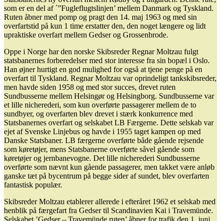
som er en del af ´”Fugleflugtslinjen’ mellem Danmark og Tyskland.
Ruten åbner med pomp og pragt den 14. maj 1963 og med sin
overfartstid på kun 1 time erstatter den, den noget længere og lidt
upraktiske overfart mellem Gedser og Grossenbrode.
Oppe i Norge har den norske Skibsreder Regnar Moltzau fulgt
statsbanernes forberedelser med stor interesse fra sin bopæl i Oslo.
Han øjner hurtigt en god mulighed for også at tjene penge på en
overfart til Tyskland. Regnar Moltzau var oprindeligt tankskibsreder,
men havde siden 1958 og med stor succes, drevet ruten
Sundbusserne mellem Helsingør og Helsingborg. Sundbusserne var
et lille nicherederi, som kun overførte passagerer mellem de to
sundbyer, og overfarten blev drevet i stærk konkurrence med
Statsbanernes overfart og selskabet LB Færgerne. Dette selskab var
ejet af Svenske Linjebus og havde i 1955 taget kampen op med
Danske Statsbaner. LB færgerne overførte både gående rejsende
som køretøjer, mens Statsbanerne overførte såvel gående som
køretøjer og jernbanevogne. Det lille nicherederi Sundbusserne
overførte som nævnt kun gående passagerer, men takket være anløb
ganske tæt på bycentrum på begge sider af sundet, blev overfarten
fantastisk populær.
Skibsreder Moltzau etablerer allerede i efteråret 1962 et selskab med
henblik på færgefart fra Gedser til Scandinavien Kai i Travemünde.
Selskabet ’Gedser – Travemünde ruten’ åbner for trafik den 1. juni