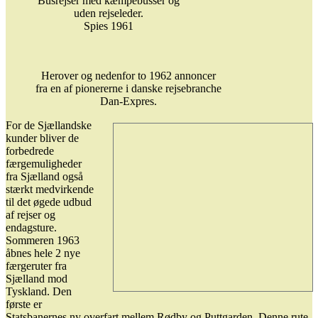
Busrejser med kæmpebusser og
uden rejseleder.
Spies 1961
Herover og nedenfor to 1962 annoncer
fra en af pionererne i danske rejsebranche
Dan-Expres.
For de Sjællandske
kunder bliver de
forbedrede
færgemuligheder
fra Sjælland også
stærkt medvirkende
til det øgede udbud
af rejser og
endagsture.
Sommeren 1963
åbnes hele 2 nye
færgeruter fra
Sjælland mod
Tyskland. Den
første er
Statsbanernes ny overfart mellem Rødby og Puttgarden. Denne rute,