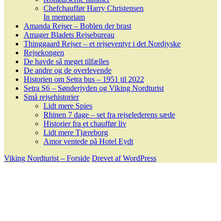
Chefchauffør Harry Christensen
In memoriam
Amanda Rejser – Boblen der brast
Amager Bladets Rejsebureau
Thinggaard Rejser – et rejseventyr i det Nordjyske
Rejsekongen
De havde så meget tilfælles
De andre og de overlevende
Historien om Setra bus – 1951 til 2022
Setra S6 – Sønderjyden og Viking Nordturist
Små rejsehistorier
Lidt mere Spies
Rhinen 7 dage – set fra rejselederens sæde
Historier fra et chauffør liv
Lidt mere Tjæreborg
Amor ventede på Hotel Eydt
Viking Nordturist – Forside
Drevet af WordPress