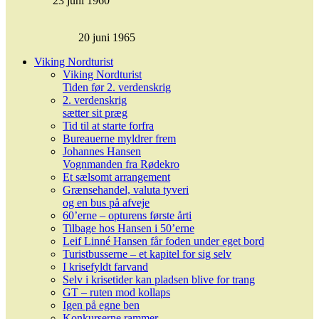
23 juni 1960
20 juni 1965
Viking Nordturist
Viking Nordturist
Tiden før 2. verdenskrig
2. verdenskrig
sætter sit præg
Tid til at starte forfra
Bureauerne myldrer frem
Johannes Hansen
Vognmanden fra Rødekro
Et sælsomt arrangement
Grænsehandel, valuta tyveri
og en bus på afveje
60’erne – opturens første årti
Tilbage hos Hansen i 50’erne
Leif Linné Hansen får foden under eget bord
Turistbusserne – et kapitel for sig selv
I krisefyldt farvand
Selv i krisetider kan pladsen blive for trang
GT – ruten mod kollaps
Igen på egne ben
Konkurserne rammer