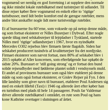
vognmænd ser nemlig en god forretning i at supplere den normale
og ikke mindst lokale rutebilkørsel med turistrejser til udlandet. Til
disse rejser køber flere vognmænd en enkelt eller to ’rigtige’
turistbusser, med lidt bedre komfort end de gængse rutebiler, mens
andre blot anskaffer nogle lidt mere turistvenlige rutebiler.
Et af bureauerne fra 60’erne, som voksede op på netop denne måde,
og som fortsat eksisterer er Nilles Busrejser i Dybvad. Efter nogle
spæde tiltag med selskabsrejser til lejrpladser i Tyskland, startede
Nilles med ’rigtige’ udlandsrejser i 1967, hvor en nyindkøbt
Mercedes O302 rejsebus blev firmaets første flagskib. Siden har
selskabet produceret tusindvis af kvalitetsrejser fra det nordjyske.
Firmaet eksisterer som nævnt fortsat, men 80% af selskabet blev i
2015 opkøbt af Aller koncernen, som efterfølgende har opkøbt de
sidste 20%. Bureauet er ’still going strong’ og er fortsat den bund
solide rejseudbyder med fødderne plantet solidt i vendsyssels muld.
Et andet af provinsens bureauer som også blev etableret på denne
måde og som også fortsat eksisterer, er Gislev Rejser på Fyn. I den
lille landsby som giver navn til bureauet, etablerer Poul Andersen sig
med en enkelt lillebil (Taxi) i 1946 og allerede året efter køber han
en turistbus med plads til hele 14 passagerer. Pouls far Valdemar
driver allerede rutebilkørsel i området, en rute som Poul og hans
kone Kathrine overtager i slutningen af årtiet.