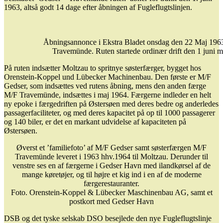
1963, altså godt 14 dage efter åbningen af Fugleflugtslinjen.
Åbningsannonce i Ekstra Bladet onsdag den 22 Maj 196
Travemünde. Ruten startede ordinær drift den 1 juni
På ruten indsætter Moltzau to spritnye søsterfærger, bygget hos
Orenstein-Koppel und Lübecker Machinenbau. Den første er M/F
Gedser, som indsættes ved rutens åbning, mens den anden færge
M/F Travemünde, indsættes i maj 1964. Færgerne indleder en helt
ny epoke i færgedriften på Østersøen med deres bedre og anderledes
passagerfaciliteter, og med deres kapacitet på op til 1000 passagerer
og 140 biler, er det en markant udvidelse af kapaciteten på
Østersøen.
Øverst et ’familiefoto’ af M/F Gedser samt søsterfærgen M/F
Travemünde leveret i 1963 hhv.1964 til Moltzau. Derunder til
venstre ses en af færgerne i Gedser Havn med ilandkørsel af de
mange køretøjer, og til højre et kig ind i en af de moderne
færgerestauranter.
Foto. Orenstein-Koppel & Lübecker Maschinenbau AG, samt et
postkort med Gedser Havn
DSB og det tyske selskab DSO besejlede den nye Fugleflugtslinje