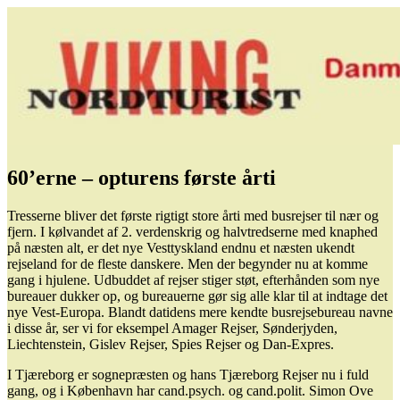
Videre
Viking Nordturist – Forside
HISTORIEN OM ET BUSREJSEBUREAU OG DETS
til
SAMTIDIGE 1936 – 1995
indhold
60’erne – opturens første årti
Tresserne bliver det første rigtigt store årti med busrejser til nær og
fjern. I kølvandet af 2. verdenskrig og halvtredserne med knaphed
på næsten alt, er det nye Vesttyskland endnu et næsten ukendt
rejseland for de fleste danskere. Men der begynder nu at komme
gang i hjulene. Udbuddet af rejser stiger støt, efterhånden som nye
bureauer dukker op, og bureauerne gør sig alle klar til at indtage det
nye Vest-Europa. Blandt datidens mere kendte busrejsebureau navne
i disse år, ser vi for eksempel Amager Rejser, Sønderjyden,
Liechtenstein, Gislev Rejser, Spies Rejser og Dan-Expres.
I Tjæreborg er sognepræsten og hans Tjæreborg Rejser nu i fuld
gang, og i København har cand.psych. og cand.polit. Simon Ove