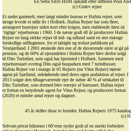
En Setra S416 HDH opkaldt efter stifteren Poul And
(c) Gislev rejser
Et andet gammelt, men langt mindre bureau er Hafnia rejser, som
længe levede et stille liv i Holbæk. Hafnia Rejser har som flere,
arrangeret busrejser siden kort efter krigen, men etablerede først sit
’rigtige’ rejsebureau i 1960. I de næste godt 40 år producerer Hafnia
Rejser en lang række rejser til ind- og udland samt en stor mænge
forskellige udflugtsture, for et talright og trofast publikum på
Vestsjælland. I 2001 ønskede den ene af de daværende ejere at gå på
pension, og de 60% af ejerandelen i Hafnia Rejser blev derfor solgt
til Dito Turistfart, som også har hjemsted i Holbæk. Sammen med
rejsebureauet overtog Dito også busparken med 7 turistbusser.
Hafnia Rejser var i mange år 65 Rejsers (nu Vitus Rejser) største
agent på Sjælland, sideløbende med deres egen poduktion af rejser. I
2013 solgte den tilbageværende ejer de sidste 40 % af selskabet til
Dito Turistfart, som dermed blev eneejer af bureauet. Hafnia rejser
er fortsat en betydende agent for Vitus Rejser, og producerer fortsat
(2020) et mindre antal rejser og dagture.
45 år skiller disse to forsider. Hafnia Rejsers 1975 katalo
(c) H
Selvom privat bilismen i 60’erne nyder godt af en stærkt forbedret