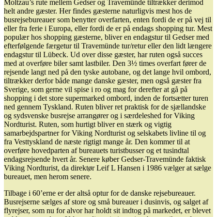
Moltzau’s rute mellem Gedser og Travemünde tiltrækker derimod
helt andre gæster. Her findes gæsterne naturligvis mest hos de
busrejsebureauer som benytter overfarten, enten fordi de er på vej til
eller fra ferie i Europa, eller fordi de er på endags shopping tur. Mest
populær hos shopping gæsterne, bliver en endagstur til Gedser med
efterfølgende færgetur til Travemünde tur/retur eller den lidt længere
endagstur til Lübeck. Ud over disse gæster, har ruten også succes
med at overføre biler samt lastbiler. Den 3½ times overfart fører de
rejsende langt ned på den tyske autobane, og det lange hvil ombord,
tiltrækker derfor både mange danske gæster, men også gæster fra
Sverige, som gerne vil spise i ro og mag for derefter at gå på
shopping i det store supermarked ombord, inden de fortsætter turen
ned gennem Tyskland. Ruten bliver ret praktisk for de sjællandske
og sydsvenske busrejse arrangører og i særdeleshed for Viking
Nordturist. Ruten, som hurtigt bliver en stærk og vigtig
samarbejdspartner for Viking Nordturist og selskabets livline til og
fra Vesttyskland de næste rigtigt mange år. Den kommer til at
overføre hovedparten af bureauets turistbusser og et tusindtal
endagsrejsende hvert år. Senere køber Gedser-Travemünde faktisk
Viking Nordturist, da direktør Leif L Hansen i 1986 vælger at sælge
bureauet, men herom senere.
Tilbage i 60’erne er der altså optur for de danske rejsebureauer.
Busrejserne sælges af store og små bureauer i dusinvis, og salget af
flyrejser, som nu for alvor har holdt sit indtog på markedet, er blevet