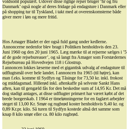
voldsomt populært. Udover disse rigtige rejser bruger ‘hr og fru
Danmark’ også nogle af deres fridage på endagsture i Danmark eller
på shopping tur til Tyskland, i takt med at overenskomsterne både
giver mere i løn og mere fritid.
Hos Amager Bladet er der også fuld gang under kedlerne.
Annoncerne nedenfor blev bragt i Politiken henholdsvis den 23.
Juni 1960 og den 20 juni 1965. Læg mærke til at rejserne sælges i ’5
af de gode rejsebureauer’, og så langt fra Amager som Forstædernes
Rejsebureau på Hovedvejen 118 i Glostrup.
I annoncen lokkes læserne med et gigantisk udvalg af endagsture til
udflugtsmål over hele landet. I annoncen fra 1965 (til højre), kan
man f.eks. komme til Sydfyn og Tåsinge for 73,50 kr. inkl. frokost
og middagsmad. Hillerød inkl. aftenkaffe på selveste Sankt Hans
aften, kan til gengæld fås for den beskedne sum af 14,95 Kr. Det må
dog stadigt antages, at disse udflugter primært har været købt af det
brede borgerskab. I 1964 er timelønningerne for en faglært arbejder
steget til 13,00 Kr. Smør og rugbrød koster henholdsvis 9,40 kr. og
0,89 Kr.pr. kilo. Så turen til Sydfyn kostede altså det samme som
knap 8 kilo smør eller ca. 80 kilo rugbrød.