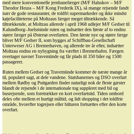
med mere konventionelle jernbanefærger (M/F Halsskov – M/F
Theodor Heuss – M/F Kong Frederik IX), så mange rejsende fandt
især de gode restauranter, de toldfri supermarkeder og ikke mindst
køjefaciliteterne på Moltzaus færger meget tiltrækkende. Så
tiltrækkende, at Moltzau allerede i april 1968 udlejer M/F Gedser til
Kalundborg–Juelsminde ruten og indsætter den første af to endnu
større færger på Østersø overfarten. Den første nye og større færge
bliver M/F Gedser II, som bygges af Schiffbau-Gesellschaft
Unterweser AG i Bremerhaven, og allerede tre år efter, indsætter
Moltzau endnu en nybygning fra værftet i Bremerhafen. Færgen
overtager navnet Travemünde og får plads til 350 biler og 1500
passagerer.
Ruten mellem Gedser og Travemünde kommer de næste mange år
til, populært sagt, at dele vandene. Statsbanernes og DSO overfart
mellem Rødby og Puttgarden finder naturligt nok de fleste gæster
blandt de rejsende i de internationale tog suppleret med bil og
busrejsende, som foretrækker en kort overfartstid. Tiden ombord
deles ofte mellem et hurtigt måltid, og lidt shopping i det toldfrie
område, hvorefter togrejsen eller bilturen fortsættes efter den korte
overfart.