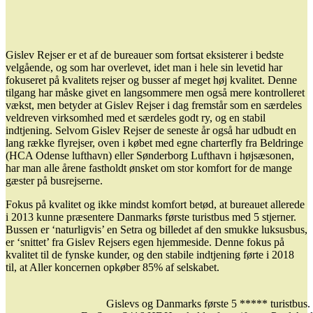
Gislev Rejser er et af de bureauer som fortsat eksisterer i bedste
velgående, og som har overlevet, idet man i hele sin levetid har
fokuseret på kvalitets rejser og busser af meget høj kvalitet. Denne
tilgang har måske givet en langsommere men også mere kontrolleret
vækst, men betyder at Gislev Rejser i dag fremstår som en særdeles
veldreven virksomhed med et særdeles godt ry, og en stabil
indtjening. Selvom Gislev Rejser de seneste år også har udbudt en
lang række flyrejser, oven i købet med egne charterfly fra Beldringe
(HCA Odense lufthavn) eller Sønderborg Lufthavn i højsæsonen,
har man alle årene fastholdt ønsket om stor komfort for de mange
gæster på busrejserne.
Fokus på kvalitet og ikke mindst komfort betød, at bureauet allerede
i 2013 kunne præsentere Danmarks første turistbus med 5 stjerner.
Bussen er ‘naturligvis’ en Setra og billedet af den smukke luksusbus,
er ‘snittet’ fra Gislev Rejsers egen hjemmeside. Denne fokus på
kvalitet til de fynske kunder, og den stabile indtjening førte i 2018
til, at Aller koncernen opkøber 85% af selskabet.
Gislevs og Danmarks første 5 ***** turistbus.