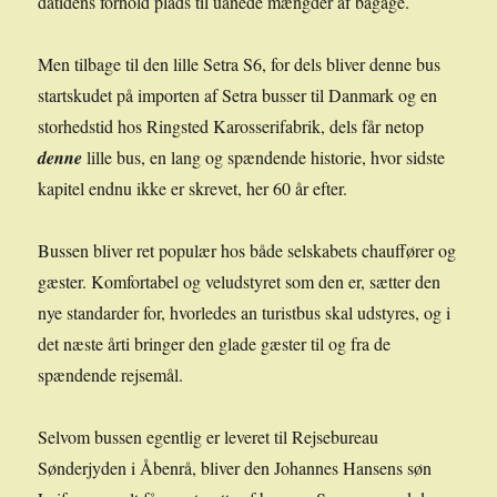
datidens forhold plads til uanede mængder af bagage.
Men tilbage til den lille Setra S6, for dels bliver denne bus
startskudet på importen af Setra busser til Danmark og en
storhedstid hos Ringsted Karosserifabrik, dels får netop
denne
lille bus, en lang og spændende historie, hvor sidste
kapitel endnu ikke er skrevet, her 60 år efter.
Bussen bliver ret populær hos både selskabets chauffører og
gæster. Komfortabel og veludstyret som den er, sætter den
nye standarder for, hvorledes an turistbus skal udstyres, og i
det næste årti bringer den glade gæster til og fra de
spændende rejsemål.
Selvom bussen egentlig er leveret til Rejsebureau
Sønderjyden i Åbenrå, bliver den Johannes Hansens søn