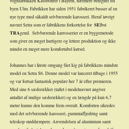
vognfabrikken Kässbohrer i Bayern, nærmere betegnet fra
byen Ulm. Fabrikken har siden 1951 fabrikeret busser af en
nye type med såkaldt selvbærende karosseri. Heraf iøvrigt
SE
navnet Setra som er fabrikkens forkortelse for
lbst
TRA
gend.
Selvbærende karrosserier er en byggemetode
som giver en meget hurtigere og lettere produktion og ikke
mindst en meget mere komfortabel kørsel.
Johannes har i første omgang fået kig på fabrikkens mindste
model en Setra S6. Denne model var lanceret tilbage i 1955
og var fortsat fantastisk populær her 7 år efter premieren.
Med sine 6 sæderækker (tallet i modelnavnet angiver
antallet af mulige sæderækker) og en længde på kun 6,7
meter kunne den komme frem overalt. Komforten sikredes
med det selvbærende karosseri, gummiaffjedring samt
teleskop støddæmpere. Anvendelsen af aluminium samt