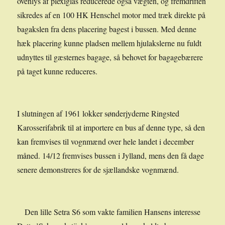
ovenlys af plexiglas reducerede også vægten, og fremdriften
sikredes af en 100 HK Henschel motor med træk direkte på
bagakslen fra dens placering bagest i bussen. Med denne
hæk placering kunne pladsen mellem hjulakslerne nu fuldt
udnyttes til gæsternes bagage, så behovet for bagagebærere
på taget kunne reduceres.
I slutningen af 1961 lokker sønderjyderne Ringsted
Karosserifabrik til at importere en bus af denne type, så den
kan fremvises til vognmænd over hele landet i december
måned. 14/12 fremvises bussen i Jylland, mens den få dage
senere demonstreres for de sjællandske vognmænd.
Den lille Setra S6 som vakte familien Hansens interesse