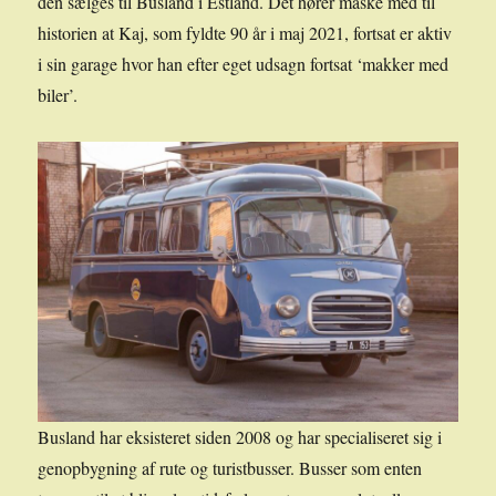
den sælges til Busland i Estland. Det hører måske med til
historien at Kaj, som fyldte 90 år i maj 2021, fortsat er aktiv
i sin garage hvor han efter eget udsagn fortsat ‘makker med
biler’.
Busland har eksisteret siden 2008 og har specialiseret sig i
genopbygning af rute og turistbusser. Busser som enten