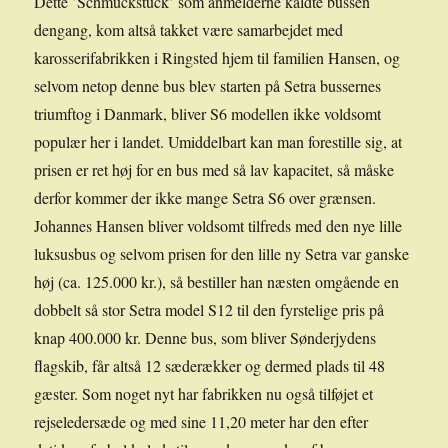
Dette ’Schmuckstück’ som anmelderne kaldte bussen
dengang, kom altså takket være samarbejdet med
karosserifabrikken i Ringsted hjem til familien Hansen, og
selvom netop denne bus blev starten på Setra bussernes
triumftog i Danmark, bliver S6 modellen ikke voldsomt
populær her i landet. Umiddelbart kan man forestille sig, at
prisen er ret høj for en bus med så lav kapacitet, så måske
derfor kommer der ikke mange Setra S6 over grænsen.
Johannes Hansen bliver voldsomt tilfreds med den nye lille
luksusbus og selvom prisen for den lille ny Setra var ganske
høj (ca. 125.000 kr.), så bestiller han næsten omgående en
dobbelt så stor Setra model S12 til den fyrstelige pris på
knap 400.000 kr. Denne bus, som bliver Sønderjydens
flagskib, får altså 12 sæderækker og dermed plads til 48
gæster. Som noget nyt har fabrikken nu også tilføjet et
rejseledersæde og med sine 11,20 meter har den efter