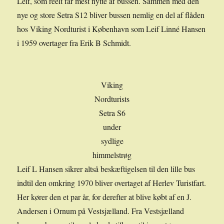
Leif, som reelt får mest nytte af bussen. Sammen med den
nye og store Setra S12 bliver bussen nemlig en del af flåden
hos Viking Nordturist i København som Leif Linné Hansen
i 1959 overtager fra Erik B Schmidt.
Viking
Nordturists
Setra S6
under
sydlige
himmelstrøg
Leif L Hansen sikrer altså beskæftigelsen til den lille bus
indtil den omkring 1970 bliver overtaget af Herlev Turistfart.
Her kører den et par år, for derefter at blive købt af en J.
Andersen i Ornum på Vestsjælland. Fra Vestsjælland