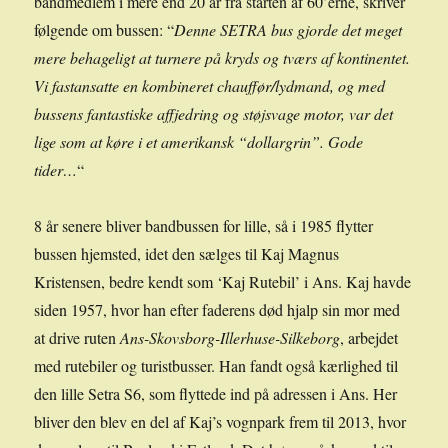
bandmedlem i mere end 20 år fra starten af 60’erne, skriver
følgende om bussen: “
Denne SETRA bus gjorde det meget
mere behageligt at turnere på kryds og tværs af kontinentet.
Vi fastansatte en kombineret chauffør/lydmand, og med
bussens fantastiske affjedring og støjsvage motor, var det
lige som at køre i et amerikansk “dollargrin”. Gode
tider…
“
8 år senere bliver bandbussen for lille, så i 1985 flytter
bussen hjemsted, idet den sælges til Kaj Magnus
Kristensen, bedre kendt som ‘Kaj Rutebil’ i Ans. Kaj havde
siden 1957, hvor han efter faderens død hjalp sin mor med
at drive ruten
Ans-Skovsborg-Illerhuse-Silkeborg
, arbejdet
med rutebiler og turistbusser. Han fandt også kærlighed til
den lille Setra S6, som flyttede ind på adressen i Ans. Her
bliver den blev en del af Kaj’s vognpark frem til 2013, hvor