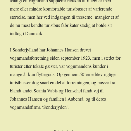
Mangt en vognmand supplerer rækken af rutebiler med
mere eller mindre komfortable turistbusser af varierende
størrelse, men her ved indgangen til tresserne, mangler et af
de nu mest kendte turistbus fabrikater stadig at holde sit
indtog i Danmark.
I Sønderjylland har Johannes Hansen drevet
vognmandsforretning siden september 1923, men i stedet for
turister eller lokale gæster, var vognmandens kunder i
mange år kun flyttegods. Op gennem 50’erne blev rigtige
turistbusser dog snart en del af forretningen, og busser fra
blandt andet Scania Vabis og Henschel fandt vej til
Johannes Hansen og familien i Aabenrå, og til deres
vognmandsfirma ‘Sønderjyden’.